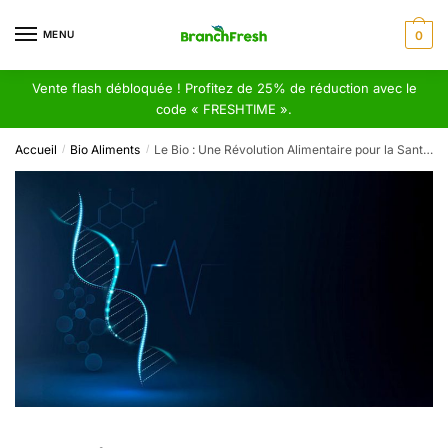
Skip
Skip
to
to
MENU
0
navigation
content
Vente flash débloquée ! Profitez de 25% de réduction avec le
code « FRESHTIME ».
Accueil
Bio Aliments
Le Bio : Une Révolution Alimentaire pour la Santé et l’Environnement
/
/