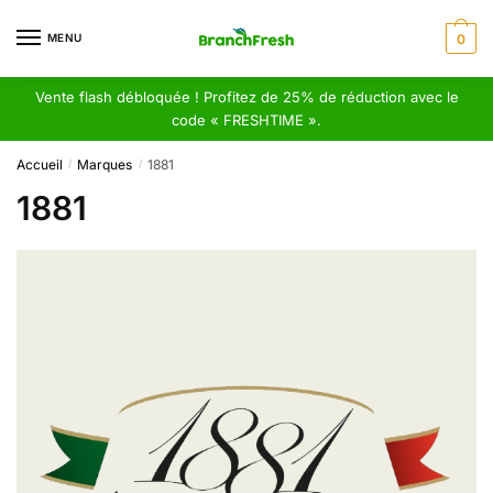
Skip
Skip
to
to
MENU
0
navigation
content
Vente flash débloquée ! Profitez de 25% de réduction avec le
code « FRESHTIME ».
Accueil
Marques
1881
/
/
1881