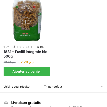
,
1881
PÂTES, NOUILLES & RIZ
1881 – Fusilli integrale bio
500g
Le
Le
32.20
د.م.
39.20
د.م.
prix
prix
Ajouter au panier
initial
actuel
était :
est :
د.م.32.20.
د.م.39.20.
Voici le seul résultat
Livraison gratuite