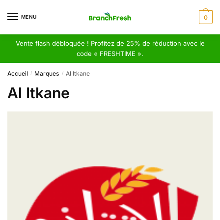
Skip
Skip
to
to
MENU
0
navigation
content
Vente flash débloquée ! Profitez de 25% de réduction avec le
code « FRESHTIME ».
Accueil
Marques
Al Itkane
/
/
Al Itkane