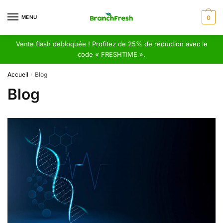
Skip
Skip
to
to
MENU
0
navigation
content
Vente flash débloquée ! Profitez de 25% de réduction avec le
code « FRESHTIME ».
Accueil
Blog
/
Blog