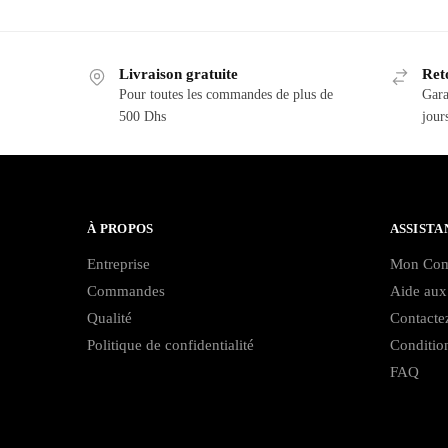
Livraison gratuite
Reto
Pour toutes les commandes de plus de
Gara
500 Dhs
jour
À PROPOS
ASSISTA
Entreprise
Mon Com
Commandes
Aide aux 
Qualité
Contacte
Politique de confidentialité
Conditio
FAQ