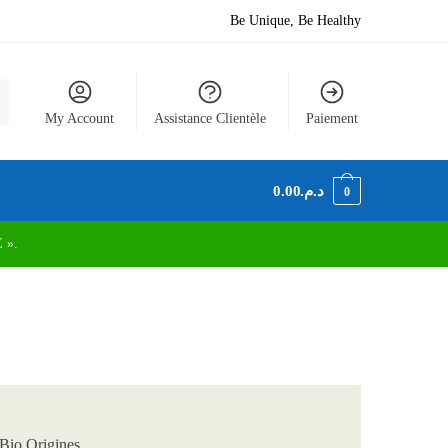
Be Unique, Be Healthy
My Account
Assistance Clientèle
Paiement
0.00
د.م.
0
 ».