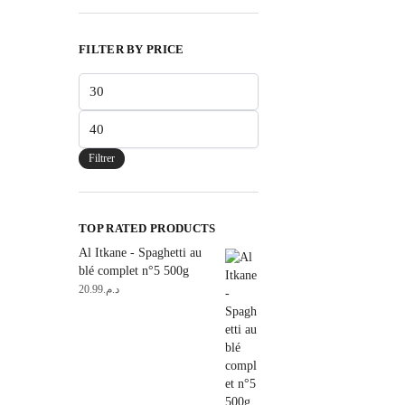
FILTER BY PRICE
Prix
min
Prix
max
Filtrer
TOP RATED PRODUCTS
Al Itkane - Spaghetti au
blé complet n°5 500g
20.99
د.م.