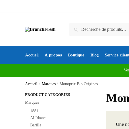
Skip
Skip
to
to
navigation
content
Recherche
Recherche
pour :
Accueil
À propos
Boutique
Blog
Service clien
Ve
Accueil
/
Marques
/
Monoprix Bio Origines
Mono
PRODUCT CATEGORIES
Marques
1881
Al Itkane
Une no
Barilla