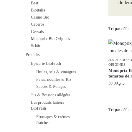
de leu
Beat
Bioitalia
Casino Bio
Ceberos
Gervais
Monoprix Bio Origines
Schär
Produits
JUS & BOISS
Epicerie BioFresh
ORIGINES
Monoprix Bi
Huiles, sels & vinaigres
tomates de
Pâtes, nouilles & Riz
39.99
د.م.
Sauces & Potages
Jus & Boissons allégées
Les produits laitiers
BioFresh
Fromages & crèmes
fraîches